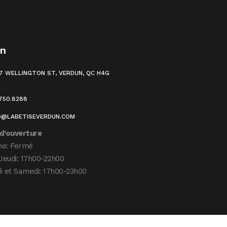
un
7 WELLINGTON ST, VERDUN, QC H4G
.750.8288
O@LABETISEVERDUN.COM
d’ouverture
he: Fermé
Jeudi: 17h00-22h00
i et Samedi: 17h00-23h00