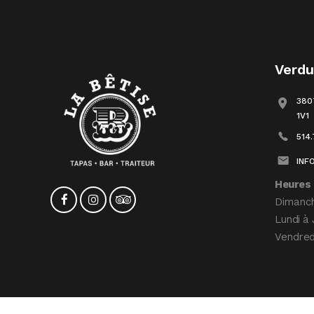
Verd
380
1V1
514
INF
Heures 
Dimanc
Lundi à 
Vendred