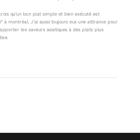
crois qu’un bon plat simple et bien exécuté est
o” à
montréal
. J’ai aussi toujours eux une attirance pour
 apporter les saveurs asiatiques à des plats plus
ise.