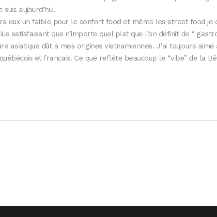
e suis aujourd’hui.
urs eux un faible pour le confort food et même les street food je 
lus satisfaisant que n’importe quel plat que l’on définit de “ gastr
ure asiatique dût à mes origines vietnamiennes. J’ai toujours aimé
québécois et francais. Ce que reflète beaucoup le “vibe” de la Bêt