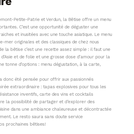
ire
emont-Petite-Patrie et Verdun, la Bêtise offre un menu
ortantes. C’est une opportunité de déguster une
raiches et inusitées avec une touche asiatique. Le menu
-mer originales et des classiques de chez nous
de la bêtise c’est une recette assez simple : il faut une
d’Asie et de folie et une grosse dose d’amour pour la
e tonne d’options : menu dégustation, à la carte,
a donc été pensée pour offrir aux passionnés
oirée extraordinaire : tapas explosives pour tous les
sistance inventifs, carte des vins et cocktails
re la possibilité de partager et d’explorer des
cuisine dans une ambiance chaleureuse et décontractée
ment. Le resto saura sans doute service
os prochaines bêtises!