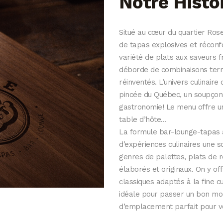
Notre Histo
Situé au cœur du quartier Ros
de tapas explosives et réconf
variété de plats aux saveurs f
déborde de combinaisons terre
réinventés. L’univers culinaire 
pincée du Québec, un soupçon 
gastronomie! Le menu offre un
table d’hôte…
La formule bar-lounge-tapas 
d’expériences culinaires une s
genres de palettes, plats de ré
élaborés et originaux. On y off
classiques adaptés à la fine 
idéale pour passer un bon mo
d’emplacement parfait pour v