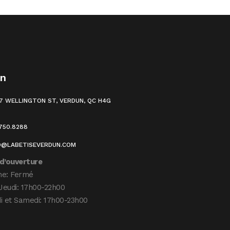
un
7 WELLINGTON ST, VERDUN, QC H4G
.750.8288
O@LABETISEVERDUN.COM
d’ouverture
he: Fermé
Jeudi: 17h00-22h00
i et Samedi: 17h00-23h00