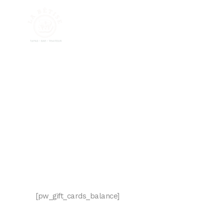
Home
About
Events & Group
[pw_gift_cards_balance]