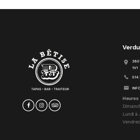
Verd
380
1V1
514
INF
Heures 
Dimanc
Lundi à 
Vendred